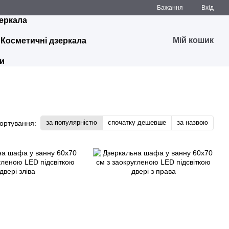
Бажання
Вхід
зеркала
Мій кошик
и
Косметичні дзеркала
ти
за популярністю
спочатку дешевше
за назвою
ортування: