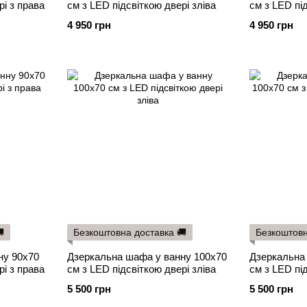
рі з права
см з LED підсвіткою двері зліва
см з LED пі
4 950 грн
4 950 грн

Безкоштовна доставка 🚚
Безкоштовн
ну 90х70
Дзеркальна шафа у ванну 100х70
Дзеркальна
рі з права
см з LED підсвіткою двері зліва
см з LED пі
5 500 грн
5 500 грн