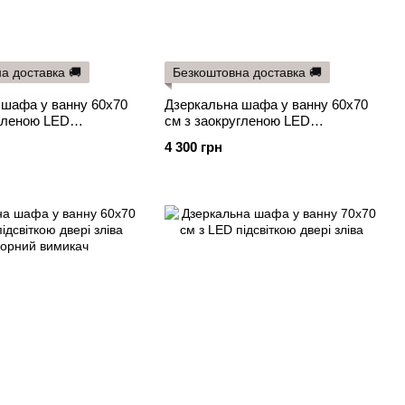
а доставка 🚚
Безкоштовна доставка 🚚
 шафа у ванну 60х70
Дзеркальна шафа у ванну 60х70
угленою LED
см з заокругленою LED
вері зліва
підсвіткою двері з права
4 300 грн