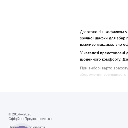
Дзеркала зі шкафчиком у 
зручної шафки для зберіг
важливо максимально еф
У каталозі представлені 
щоденного комфорту. Дзе
При виборі варто враховув
збереження зовнішнього в
Купити дзеркало зі шкафч
кімнати незалежно від її 
© 2014—2026
Офіційне Представництво
Приймаємо до оплати