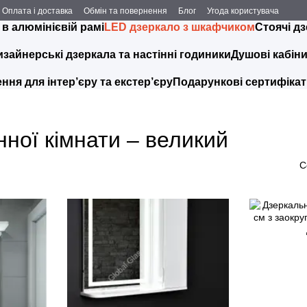
Оплата і доставка
Обмін та повернення
Блог
Угода користувача
 в алюмінієвій рамі
LED дзеркало з шкафчиком
Стоячі д
изайнерські дзеркала та настінні годиники
Душові кабін
ння для інтер’єру та екстер’єру
Подарункові сертифіка
ної кімнати – великий
С