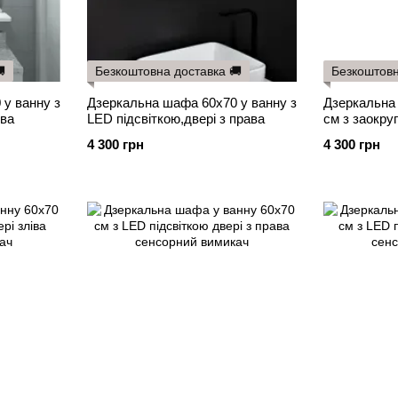

Безкоштовна доставка 🚚
Безкоштовн
у ванну з
Дзеркальна шафа 60х70 у ванну з
Дзеркальна
іва
LED підсвіткою,двері з права
см з заокр
підсвіткою д
4 300 грн
4 300 грн