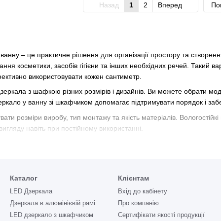
Назад
1
2
Вперед
По
ванну – це практичне рішення для організації простору та створенн
ання косметики, засобів гігієни та інших необхідних речей. Такий в
ективно використовувати кожен сантиметр.
дзеркала з шафкою різних розмірів і дизайнів. Ви можете обрати мо
ркало у ванну зі шкафчиком допомагає підтримувати порядок і заб
ати розміри виробу, тип монтажу та якість матеріалів. Вологостійкі 
игляду навіть при постійному використанні.
иком у ванну варто тим, хто цінує функціональність, комфорт і суч
розміру та стилю інтер’єру.
Каталог
Клієнтам
LED Дзеркала
Вхід до кабінету
Дзеркала в алюмінієвій рамі
Про компанію
LED дзеркало з шкафчиком
Сертифікати якості продукції