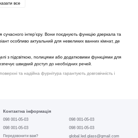
казати все
я сучасного інтер’єру. Вони поєднують функцію дзеркала та
аріант особливо актуальний для невеликих ванних кімнат, де
делі з підсвіткою, полицями або додатковими функціями для
езпечує швидкий доступ до необхідних речей.
поверхні та надійна фурнітура гарантують довговічність і
асний дизайн. Це оптимальне рішення для будь-якої ванної
Контактна інформація
098 001-05-03
098 001-05-03
098 001-05-03
098 001-05-03
global.led.glass@gmail.com
Передзвонити вам?