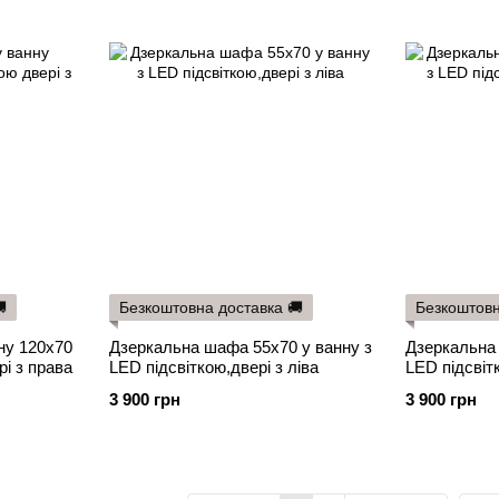

Безкоштовна доставка 🚚
Безкоштовн
ну 120х70
Дзеркальна шафа 55х70 у ванну з
Дзеркальна 
рі з права
LED підсвіткою,двері з ліва
LED підсвіт
3 900 грн
3 900 грн