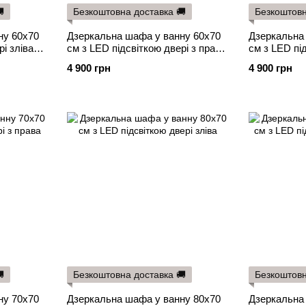

Безкоштовна доставка 🚚
Безкоштовн
ну 60х70
Дзеркальна шафа у ванну 60х70
Дзеркальна
і зліва
см з LED підсвіткою двері з права
см з LED під
сенсорний вимикач
сенсорний 
4 900 грн
4 900 грн

Безкоштовна доставка 🚚
Безкоштовн
ну 70х70
Дзеркальна шафа у ванну 80х70
Дзеркальна