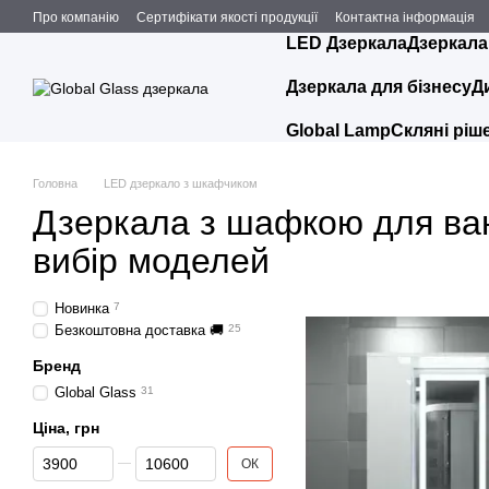
Перейти до основного контенту
Про компанію
Сертифікати якості продукції
Контактна інформація
LED Дзеркала
Дзеркала
Дзеркала для бізнесу
Д
Global Lamp
Скляні ріше
Головна
LED дзеркало з шкафчиком
Дзеркала з шафкою для ван
вибір моделей
Новинка
7
Безкоштовна доставка 🚚
25
Бренд
Global Glass
31
Ціна, грн
Від Ціна, грн
До Ціна, грн
ОК