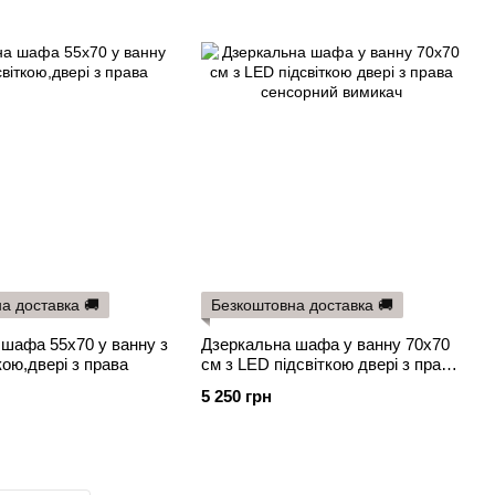
а доставка 🚚
Безкоштовна доставка 🚚
шафа 55х70 у ванну з
Дзеркальна шафа у ванну 70х70
кою,двері з права
см з LED підсвіткою двері з права
сенсорний вимикач
5 250 грн