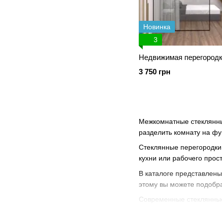
Новинка
3
Недвижимая перегород
3 750 грн
Межкомнатные стеклянны
разделить комнату на фу
Стеклянные перегородки 
кухни или рабочего прос
В каталоге представлены
этому вы можете подобр
Современные стеклянные 
влаге, перепадам темпер