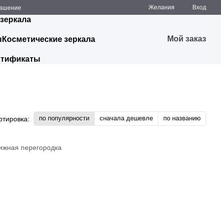
Желания
Вход
лашение
 зеркала
Мой заказ
ы
Косметические зеркала
ртификаты
по популярности
сначала дешевле
по названию
ртировка: