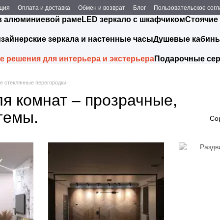
ция
Оплата и доставка
Обмен и возврат
Блог
Пользовательское сог
в алюминиевой раме
LED зеркало с шкафчиком
Стоячие
зайнерские зеркала и настенные часы
Душевые кабин
 решения для интерьера и экстерьера
Подарочные се
 стеклянные перегородки
я комнат – прозрачные,
темы.
Со