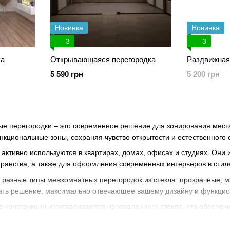
Новинка
Новинка
3
3
ка
Открывающаяся перегородка
Раздвижная
5 590 грн
5 200 грн
е перегородки – это современное решение для зонирования мест
нкциональные зоны, сохраняя чувство открытости и естественного
активно используются в квартирах, домах, офисах и студиях. Они
транства, а также для оформления современных интерьеров в сти
 разные типы межкомнатных перегородок из стекла: прозрачные, 
ать решение, максимально отвечающее вашему дизайну и функци
конструкции изготавливаются из закаленного стекла, что обеспечи
атур и механическим нагрузкам, что делает их долговечными в ис