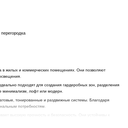
 перегородка
а в жилых и коммерческих помещениях. Они позволяют
 освещения.
 идеально подходят для создания гардеробных зон, разделения
ле минимализм, лофт или модерн.
матовые, тонированные и раздвижные системы. Благодаря
ональным потребностям.
вает высокую прочность и безопасность. Они устойчивы к
пользовании.