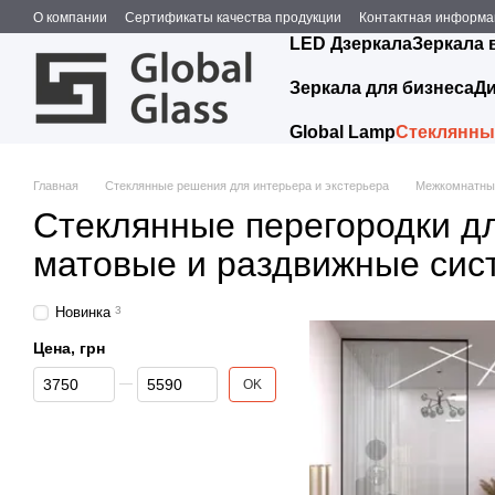
Перейти к основному контенту
О компании
Сертификаты качества продукции
Контактная информа
LED Дзеркала
Зеркала 
Зеркала для бизнеса
Ди
Global Lamp
Стеклянные
Главная
Стеклянные решения для интерьера и экстерьера
Межкомнатные
Стеклянные перегородки дл
матовые и раздвижные сис
Новинка
3
Цена, грн
От Цена, грн
До Цена, грн
OK