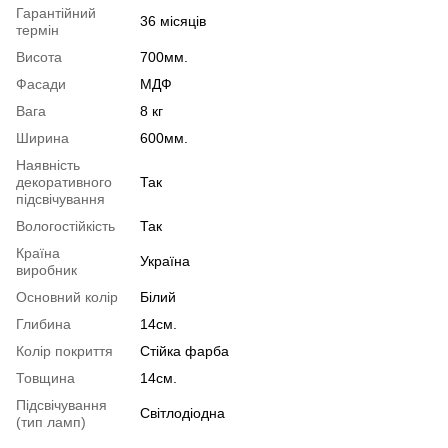
Гарантійний
36 місяців
термін
Висота
700мм.
Фасади
МДФ
Вага
8 кг
Ширина
600мм.
Наявність
декоративного
Так
підсвічування
Вологостійкість
Так
Країна
Україна
виробник
Основний колір
Білий
Глибина
14см.
Колір покриття
Стійка фарба
Товщина
14см.
Підсвічування
Світлодіодна
(тип ламп)