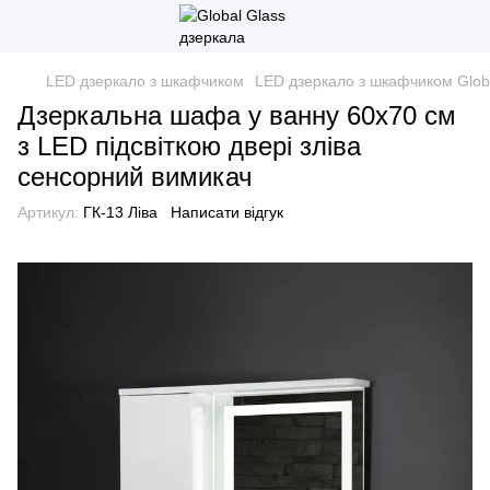
LED дзеркало з шкафчиком
LED дзеркало з шкафчиком Glob
Дзеркальна шафа у ванну 60х70 см
з LED підсвіткою двері зліва
сенсорний вимикач
Артикул:
ГК-13 Ліва
Написати відгук