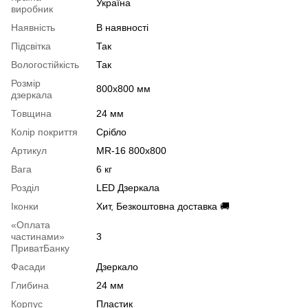
Україна
виробник
Наявність
В наявності
Підсвітка
Так
Вологостійкість
Так
Розмір
800х800 мм
дзеркала
Товщина
24 мм
Колір покриття
Срібло
Артикул
MR-16 800х800
Вага
6 кг
Розділ
LED Дзеркала
Іконки
Хит, Безкоштовна доставка 🚚
«Оплата
частинами»
3
ПриватБанку
Фасади
Дзеркало
Глибина
24 мм
Корпус
Пластик