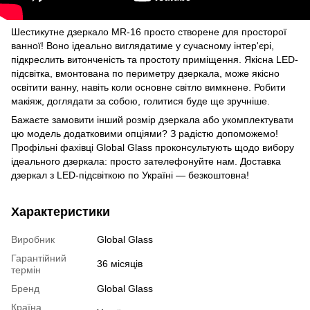
Шестикутне дзеркало MR-16 просто створене для просторої
ванної! Воно ідеально виглядатиме у сучасному інтер'єрі,
підкреслить витонченість та простоту приміщення. Якісна LED-
підсвітка, вмонтована по периметру дзеркала, може якісно
освітити ванну, навіть коли основне світло вимкнене. Робити
макіяж, доглядати за собою, голитися буде ще зручніше.
Бажаєте замовити інший розмір дзеркала або укомплектувати
цю модель додатковими опціями? З радістю допоможемо!
Профільні фахівці Global Glass проконсультують щодо вибору
ідеального дзеркала: просто зателефонуйте нам. Доставка
дзеркал з LED-підсвіткою по Україні — безкоштовна!
Характеристики
Виробник
Global Glass
Гарантійний
36 місяців
термін
Бренд
Global Glass
Країна