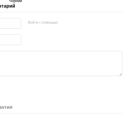
Чорний
нтарий
Войти с помощью
антия