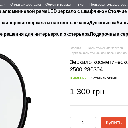
ция
Оплата и доставка
Обмен и возврат
Блог
Пользовательское сог
в алюминиевой раме
LED зеркало с шкафчиком
Стоячие
зайнерские зеркала и настенные часы
Душевые кабин
 решения для интерьера и экстерьера
Подарочные се
Главная
Косметические зеркала
Зеркало косметическое настенное черно
Зеркало косметическо
2500.280304
В наличии
Оставить отзыв
1 300 грн
Купить