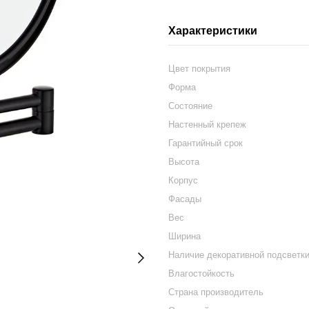
Характеристики
Цвет покрытия
Форма
Состояние
Настенный крепеж
Гарантийный срок
Высота
Корпус
Фасады
Вес
Ширина
Наличие декоративной подсветк
Влагостойкость
Страна производитель