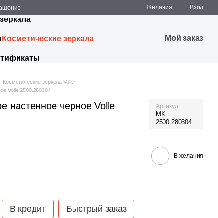
Желания
Вход
лашение
 зеркала
Мой заказ
ы
Косметические зеркала
ртификаты
Косметические зеркала Volle
е Volle 2500.280304
е настенное черное Volle
Артикул
MK
2500.280304
В желания
В кредит
Быстрый заказ