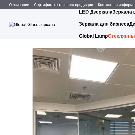
Перейти к основному контенту
О компании
Сертификаты качества продукции
Контактная информа
LED Дзеркала
Зеркала 
Зеркала для бизнеса
Ди
Global Lamp
Стеклянные