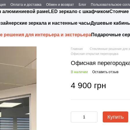
ция
Оплата и доставка
Обмен и возврат
Блог
Пользовательское сог
в алюминиевой раме
LED зеркало с шкафчиком
Стоячие
зайнерские зеркала и настенные часы
Душевые кабин
 решения для интерьера и экстерьера
Подарочные се
Главная
Стеклянные решения для и
Офисная открытая перегородка
Офисная перегородка
В наличии
Оставить отзыв
4 900 грн
Купить