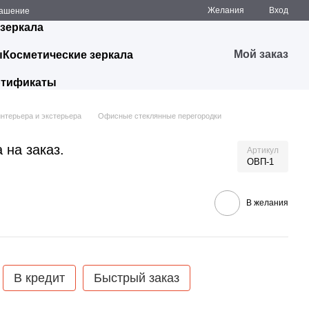
Желания
Вход
лашение
 зеркала
Мой заказ
ы
Косметические зеркала
ртификаты
нтерьера и экстерьера
Офисные стеклянные перегородки
 на заказ.
Артикул
ОВП-1
В желания
В кредит
Быстрый заказ